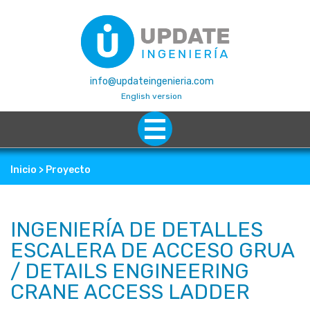
info@updateingenieria.com
English version
Inicio
> Proyecto
INGENIERÍA DE DETALLES
ESCALERA DE ACCESO GRUA
/ DETAILS ENGINEERING
CRANE ACCESS LADDER