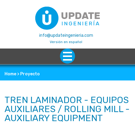
info@updateingenieria.com
Versión en español
Home
> Proyecto
TREN LAMINADOR - EQUIPOS
AUXILIARES / ROLLING MILL -
AUXILIARY EQUIPMENT